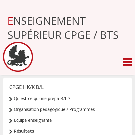
Aller
au
contenu.
ENSEIGNEMENT
|
Aller
à
SUPÉRIEUR CPGE / BTS
la
navigation
CPGE HK/K B/L
NAVIGATION
Qu'est-ce qu'une prépa B/L ?
Organisation pédagogique / Programmes
Equipe enseignante
Résultats