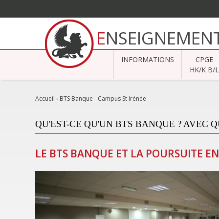
Aller
au
ENSEIGNEMENT
contenu.
|
Aller
à
INFORMATIONS
CPGE
la
navigation
HK/K B/L
Accueil
›
BTS Banque - Campus St Irénée -
QU'EST-CE QU'UN BTS BANQUE ? AVEC Q
LE BTS BANQUE ET LA POURSUITE E