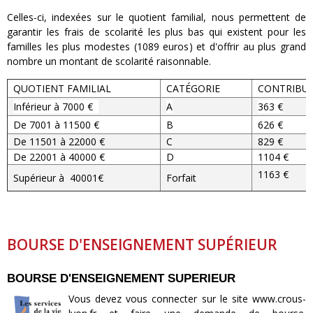
Celles-ci, indexées sur le quotient familial, nous permettent de
garantir les frais de scolarité les plus bas qui existent pour les
familles les plus modestes (1089 euros) et d'offrir au plus grand
nombre un montant de scolarité raisonnable.
QUOTIENT FAMILIAL
CATÉGORIE
CONTRIBUT
Inférieur à 7000 €
A
363 €
De 7001 à 11500 €
B
626 €
De 11501 à 22000 €
C
829 €
De 22001 à 40000 €
D
1104 €
1163 €
Supérieur à 40001€
Forfait
BOURSE D'ENSEIGNEMENT SUPÉRIEUR
BOURSE D'ENSEIGNEMENT SUPERIEUR
Vous devez vous connecter sur le site www.crous-