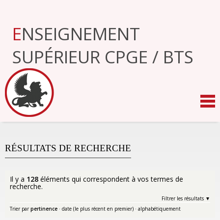
Aller
au
contenu.
ENSEIGNEMENT
|
Aller
à
SUPÉRIEUR CPGE / BTS
la
navigation
RÉSULTATS DE RECHERCHE
Il y a
128
éléments qui correspondent à vos termes de
recherche.
Filtrer les résultats
Trier par
pertinence
·
date (le plus récent en premier)
·
alphabétiquement