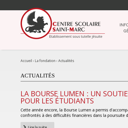
Aller
au
contenu.
|
INF
Aller
G
à
la
navigation
Accueil
›
La fondation
›
Actualités
ACTUALITÉS
LA BOURSE LUMEN : UN SOUTI
POUR LES ÉTUDIANTS
Cette année encore, la Bourse Lumen a permis d'accomp
confrontés à des difficultés financières dans la poursuite 
Lire la suite…