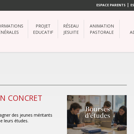
|
ESPACE PARENTS
E
ORMATIONS
PROJET
RÉSEAU
ANIMATION
ÉNÉRALES
EDUCATIF
JESUITE
PASTORALE
A
EN CONCRET
agner des jeunes méritants
de leurs études.