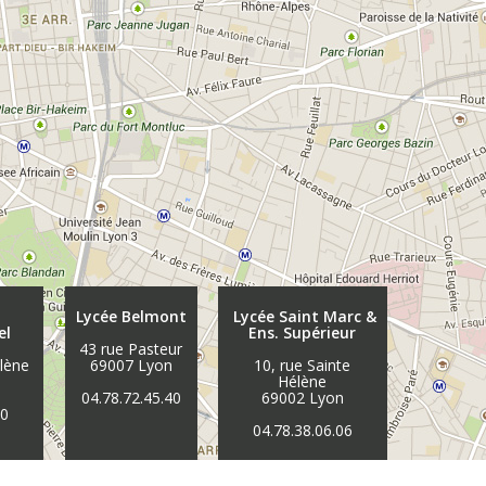
Lycée Belmont
Lycée Saint Marc &
el
Ens. Supérieur
43 rue Pasteur
élène
69007 Lyon
10, rue Sainte
n
Hélène
04.78.72.45.40
69002 Lyon
30
04.78.38.06.06