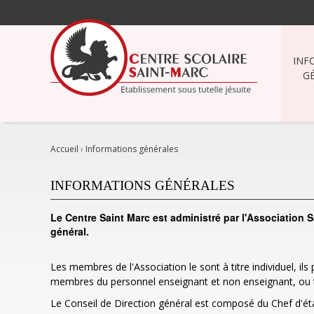
Aller
au
contenu.
|
INF
Aller
G
à
la
navigation
Accueil
›
Informations générales
INFORMATIONS GÉNÉRALES
Le Centre Saint Marc est administré par l'Association 
général.
Les membres de l'Association le sont à titre individuel, il
membres du personnel enseignant et non enseignant, ou to
Le Conseil de Direction général est composé du Chef d'ét