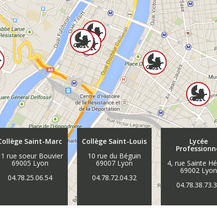
Collège Saint-Marc
Collège Saint-Louis
Lycée
Professionn
11 rue soeur Bouvier
10 rue du Béguin
69005 Lyon
69007 Lyon
4, rue Sainte H
69002 Lyo
04.78.25.06.54
04.78.72.04.32
04.78.38.73.