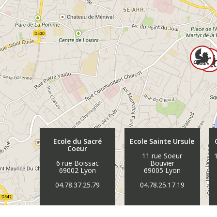
Ecole du Sacré
Ecole Sainte Ursule
Coeur
11 rue Soeur
6 rue Boissac
Bouvier
69002 Lyon
69005 Lyon
04.78.37.25.79
04.78.25.17.19